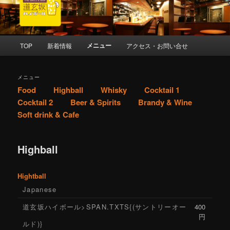
索
The Grill & Bar 道玄坂ハイボール
メ
メニュー
TOP
新着情報
アクセス・お問い合せ
メ
イ
ン
イ
メ
メニュー
ニ
Food
Highball
Whisky
Cocktail 1
ン
ュ
Cocktail 2
Beer & Spirits
Brandy & Wine
ー
コ
Soft drink & Cafe
ン
Highball
テ
Hightball
ン
Japanese
ツ
道玄坂ハイボール>SPAN.TXTS{(サントリーオー
400
円
へ
ルド)}