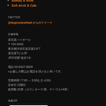
Brandy & Wine
Soft drink & Cafe
TWITTER
@dogenzakahball からのツイート
店舗情報
道玄坂ハイボール
〒150-0043
東京都渋谷区道玄坂2-6-7
道玄坂Tビル3F
JR渋谷駅 徒歩1分
電話 03-6427-8200
※お越しの際はお電話を頂けると幸いです。
営業時間 17:00 ～ 5:00(L.O. 4:00)
定休日 日曜日
総席数 25席（カウンター11席、テーブル14席）
地図QR