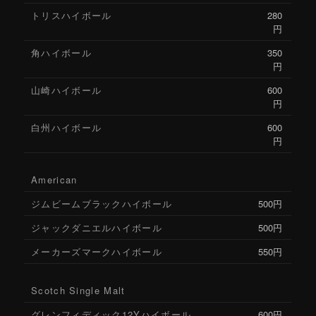
トリスハイボール
280
移
円
動
角ハイボール
350
円
山崎ハイボール
600
円
白州ハイボール
600
円
American
ジムビームブラックハイボール
500円
ジャックダニエルハイボール
500円
メーカーズマークハイボール
550円
Scotch Single Malt
グレンフィディック12Yハイボール
600円