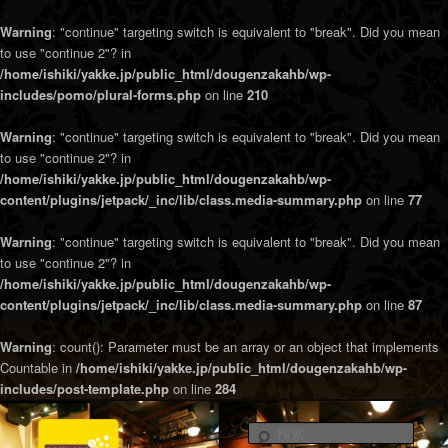
Warning
: "continue" targeting switch is equivalent to "break". Did you mean
to use "continue 2"? in
/home/ishiki/yakke.jp/public_html/dougenzakahb/wp-
includes/pomo/plural-forms.php
on line
210
Warning
: "continue" targeting switch is equivalent to "break". Did you mean
to use "continue 2"? in
/home/ishiki/yakke.jp/public_html/dougenzakahb/wp-
content/plugins/jetpack/_inc/lib/class.media-summary.php
on line
77
Warning
: "continue" targeting switch is equivalent to "break". Did you mean
to use "continue 2"? in
/home/ishiki/yakke.jp/public_html/dougenzakahb/wp-
content/plugins/jetpack/_inc/lib/class.media-summary.php
on line
87
Warning
: count(): Parameter must be an array or an object that implements
Countable in
/home/ishiki/yakke.jp/public_html/dougenzakahb/wp-
includes/post-template.php
on line
284
渋谷駅徒歩１分！美味しいハイボールと炭火焼＆小皿料理をリーズナブルな
価格で楽しめるグリル＆バーです。
検